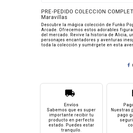
PRE-PEDIDO COLECCION COMPLETA F
Maravillas
Descubre la mágica colección de Funko Pop 
Arcade. Ofrecemos estos adorables figuras
del mercado. Revive la historia de Alicia,
personajes encantadores y aventuras inesp
toda la colección y sumérgete en esta aven
Envíos
Pag
Sabemos que es super
Nuestras 
importante recibir tu
pago g
producto en perfecto
segur
estado. Puedes estar
co
tranquilo.