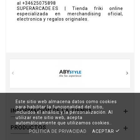
al +34625075898
SUPERARCADE.ES | Tienda friki online
especializada en merchandising oficial,
electronica y regalos originales.
Este sitio web almacena datos como cookies
para habilitar la funcionalidad del sitio,
INFORMACIÓN DE LA TIENDA

incluidos el análisis y la personalización. Al
utilizar este sitio web, acepta
automáticamente que utilizamos cookies..
PRODUCTOS

POLÍTICA DE PRIVACIDAD
ACEPTAR