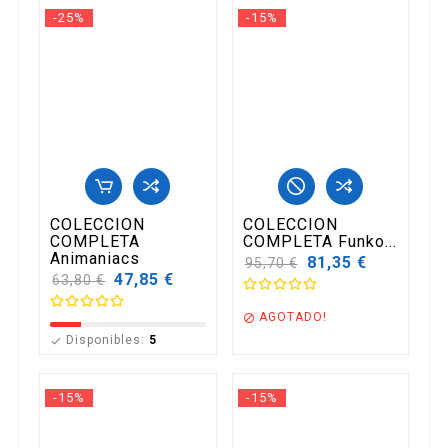
-25%
-15%
COLECCION
COLECCION
COMPLETA
COMPLETA Funko...
Animaniacs
Precio
81,35 €
95,70 €
base
Precio
47,85 €
63,80 €
base
AGOTADO!

Disponibles:
5

-15%
-15%