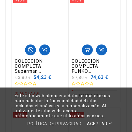
-15%
-15%
COLECCION
COLECCION
COMPLETA
COMPLETA
Superman...
FUNKO...
Precio
54,23 €
Precio
74,63 €
63,80 €
87,80 €
base
base
AGOTADO!

Disponibles:
1
Este sitio web almacena datos como cookies

para habilitar la funcionalidad del sitio,
incluidos el análisis y la personalización. Al
utilizar este sitio web, acepta
-15%
-15%
automáticamente que utilizamos cookies..
POLÍTICA DE PRIVACIDAD
ACEPTAR