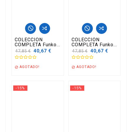
COLECCION
COLECCION
COMPLETA Funko...
COMPLETA Funko...
Precio
40,67 €
Precio
40,67 €
47,85 €
47,85 €
base
base
AGOTADO!
AGOTADO!


-15%
-15%