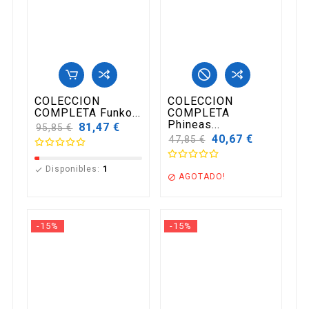
COLECCION
COLECCION
COMPLETA Funko...
COMPLETA
Phineas...
Precio
81,47 €
95,85 €
base
Precio
40,67 €
47,85 €
base
Disponibles:
1

AGOTADO!

-15%
-15%