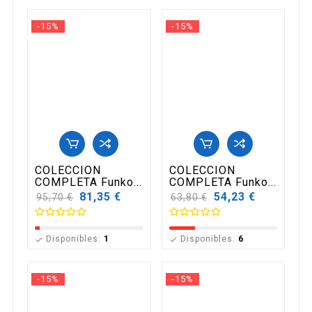
-15%
-15%
COLECCION
COLECCION
COMPLETA Funko...
COMPLETA Funko...
Precio
81,35 €
Precio
54,23 €
95,70 €
63,80 €
base
base
Disponibles:
1
Disponibles:
6


-15%
-15%