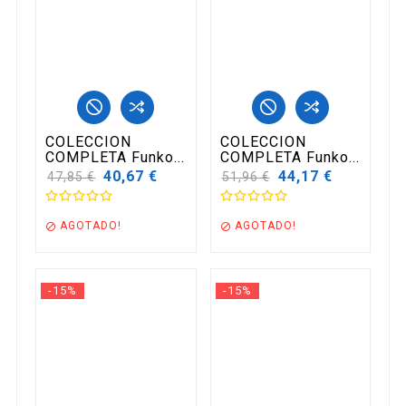
COLECCION
COLECCION
COMPLETA Funko...
COMPLETA Funko...
Precio
40,67 €
Precio
44,17 €
47,85 €
51,96 €
base
base
AGOTADO!
AGOTADO!


-15%
-15%