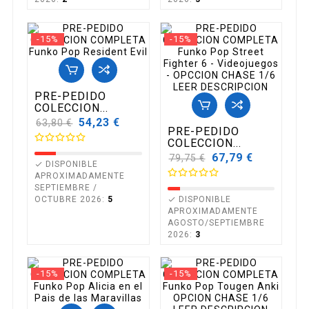
-15%
-15%
PRE-PEDIDO
COLECCION...
Precio
54,23 €
63,80 €
PRE-PEDIDO
base
COLECCION...
Precio
67,79 €
79,75 €
DISPONIBLE

base
APROXIMADAMENTE
SEPTIEMBRE /
OCTUBRE 2026:
5
DISPONIBLE

APROXIMADAMENTE
AGOSTO/SEPTIEMBRE
2026:
3
-15%
-15%