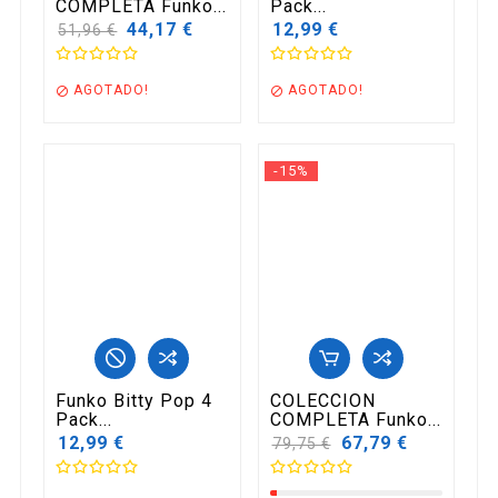
COMPLETA Funko...
Pack...
Precio
44,17 €
12,99 €
51,96 €
base
AGOTADO!
AGOTADO!


-15%
Funko Bitty Pop 4
COLECCION
Pack...
COMPLETA Funko...
12,99 €
Precio
67,79 €
79,75 €
base