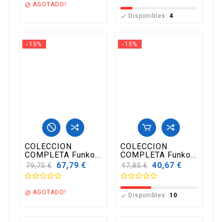
AGOTADO!

Disponibles:
4

-15%
-15%
COLECCION
COLECCION
COMPLETA Funko...
COMPLETA Funko...
Precio
67,79 €
Precio
40,67 €
79,75 €
47,85 €
base
base
AGOTADO!

Disponibles:
10
