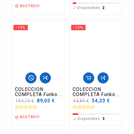
AGOTADO!

Disponibles:
2

-15%
-15%
COLECCION
COLECCION
COMPLETA Funko...
COMPLETA Funko...
Precio
89,03 €
Precio
54,23 €
104,74 €
63,80 €
base
base
AGOTADO!

Disponibles:
3
