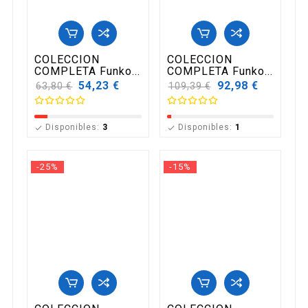
COLECCION
COLECCION
COMPLETA Funko...
COMPLETA Funko...
Precio
54,23 €
Precio
92,98 €
63,80 €
109,39 €
base
base
Disponibles:
3
Disponibles:
1


-25%
-15%