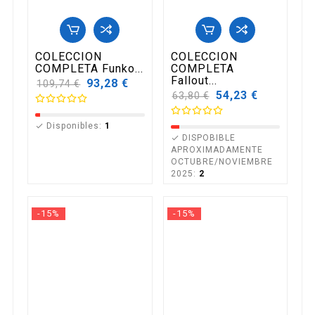
COLECCION
COLECCION
COMPLETA Funko...
COMPLETA
Fallout...
Precio
93,28 €
109,74 €
base
Precio
54,23 €
63,80 €
base
Disponibles:
1

DISPOBIBLE

APROXIMADAMENTE
OCTUBRE/NOVIEMBRE
2025:
2
-15%
-15%