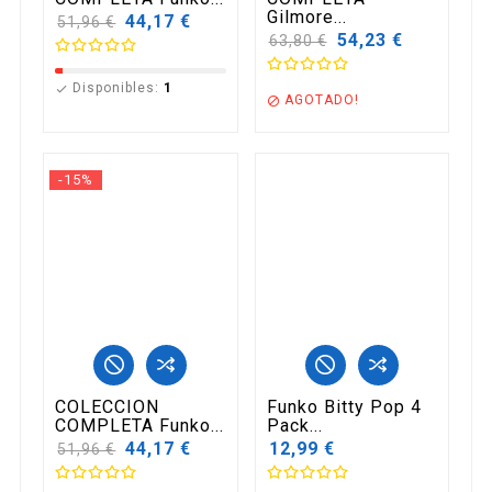
Gilmore...
Precio
44,17 €
51,96 €
base
Precio
54,23 €
63,80 €
base
Disponibles:
1

AGOTADO!

-15%
COLECCION
Funko Bitty Pop 4
COMPLETA Funko...
Pack...
Precio
44,17 €
12,99 €
51,96 €
base