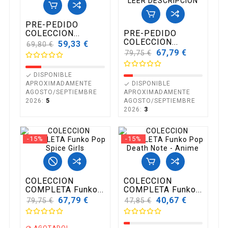
PRE-PEDIDO
COLECCION...
PRE-PEDIDO
COLECCION...
Precio
59,33 €
69,80 €
base
Precio
67,79 €
79,75 €
base
DISPONIBLE

APROXIMADAMENTE
DISPONIBLE

AGOSTO/SEPTIEMBRE
APROXIMADAMENTE
2026:
5
AGOSTO/SEPTIEMBRE
2026:
3
-15%
-15%
COLECCION
COLECCION
COMPLETA Funko...
COMPLETA Funko...
Precio
67,79 €
Precio
40,67 €
79,75 €
47,85 €
base
base
AGOTADO!