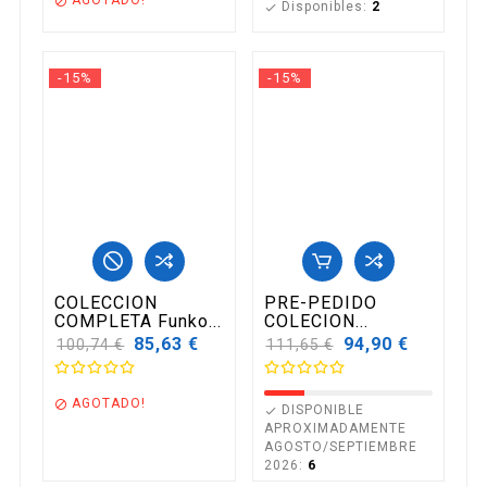

Disponibles:
2

-15%
-15%
COLECCION
PRE-PEDIDO
COMPLETA Funko...
COLECION...
Precio
85,63 €
Precio
94,90 €
100,74 €
111,65 €
base
base
AGOTADO!

DISPONIBLE

APROXIMADAMENTE
AGOSTO/SEPTIEMBRE
2026:
6