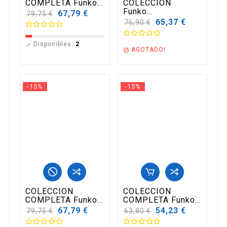
COMPLETA Funko...
COLECCION
Funko...
Precio
67,79 €
79,75 €
base
Precio
65,37 €
76,90 €
base
Disponibles:
2

AGOTADO!

-15%
-15%
COLECCION
COLECCION
COMPLETA Funko...
COMPLETA Funko...
Precio
67,79 €
Precio
54,23 €
79,75 €
63,80 €
base
base