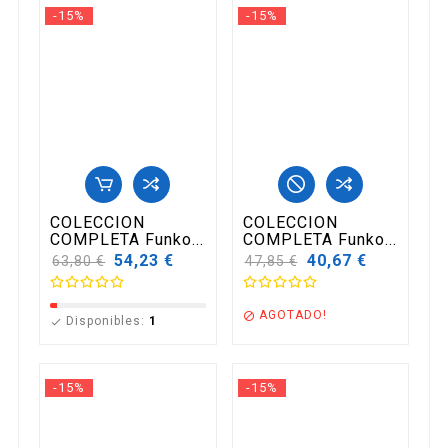
-15%
-15%
COLECCION
COLECCION
COMPLETA Funko...
COMPLETA Funko...
Precio
54,23 €
Precio
40,67 €
63,80 €
47,85 €
base
base
AGOTADO!

Disponibles:
1

-15%
-15%