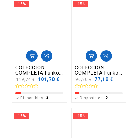
-15%
-15%
COLECCION
COLECCION
COMPLETA Funko...
COMPLETA Funko...
Precio
101,78 €
Precio
77,18 €
119,74 €
90,80 €
base
base
Disponibles:
3
Disponibles:
2


-15%
-15%