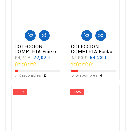
COLECCION
COLECCION
COMPLETA Funko...
COMPLETA Funko...
Precio
72,07 €
Precio
54,23 €
84,79 €
63,80 €
base
base
Disponibles:
2
Disponibles:
4


-15%
-15%