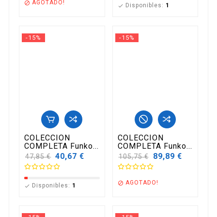
AGOTADO!

Disponibles:
1

-15%
-15%
COLECCION
COLECCION
COMPLETA Funko...
COMPLETA Funko...
Precio
40,67 €
Precio
89,89 €
47,85 €
105,75 €
base
base
AGOTADO!

Disponibles:
1
