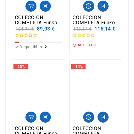
COLECCION
COLECCION
COMPLETA Funko...
COMPLETA Funko...
Precio
89,03 €
Precio
116,14 €
104,74 €
136,64 €
base
base
AGOTADO!

Disponibles:
2

-15%
-15%
COLECCION
COLECCION
COMPLETA Funko...
COMPLETA