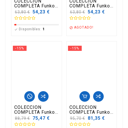
COLECCION
COLECCION
COMPLETA Funko...
COMPLETA Funko...
Precio
54,23 €
Precio
54,23 €
63,80 €
63,80 €
base
base
AGOTADO!

Disponibles:
1

-15%
-15%
COLECCION
COLECCION
COMPLETA Funko...
COMPLETA Funko...
Precio
75,47 €
Precio
81,35 €
88,79 €
95,70 €
base
base