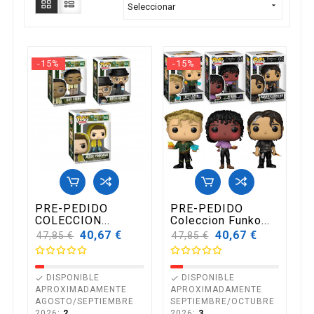

Seleccionar
-15%
-15%
PRE-PEDIDO
PRE-PEDIDO
COLECCION...
Coleccion Funko...
Precio
40,67 €
Precio
40,67 €
47,85 €
47,85 €
base
base
DISPONIBLE
DISPONIBLE


APROXIMADAMENTE
APROXIMADAMENTE
AGOSTO/SEPTIEMBRE
SEPTIEMBRE/OCTUBRE
2026:
2
2026:
3