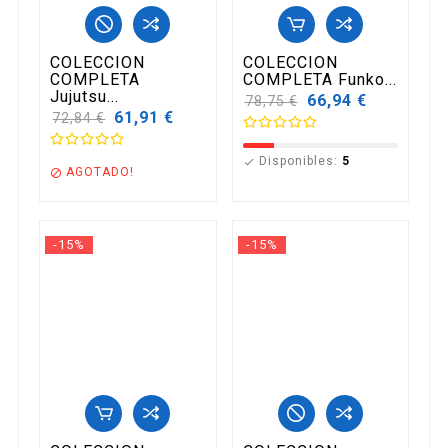
COLECCION
COLECCION
COMPLETA
COMPLETA Funko...
Jujutsu...
Precio
66,94 €
78,75 €
base
Precio
61,91 €
72,84 €
base
Disponibles:
5

AGOTADO!

-15%
-15%