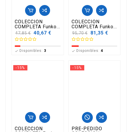
COLECCION
COLECCION
COMPLETA Funko...
COMPLETA Funko...
Precio
40,67 €
Precio
81,35 €
47,85 €
95,70 €
base
base
Disponibles:
3
Disponibles:
4


-15%
-15%
COLECCION
PRE-PEDIDO