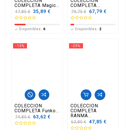
COLECCION
COLECCION
COMPLETA Magic...
COMPLETA...
Precio
35,89 €
Precio
67,79 €
47,85 €
79,75 €
base
base
Disponibles:
6
Disponibles:
2


-15%
-25%
COLECCION
COLECCION
COMPLETA Funko...
COMPLETA
RANMA...
Precio
63,62 €
74,85 €
base
Precio
47,85 €
63,80 €
base