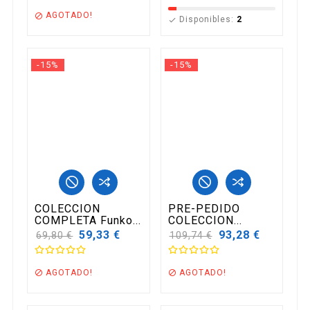
AGOTADO!

Disponibles:
2

-15%
-15%
COLECCION
PRE-PEDIDO
COMPLETA Funko...
COLECCION...
Precio
59,33 €
Precio
93,28 €
69,80 €
109,74 €
base
base
AGOTADO!
AGOTADO!

