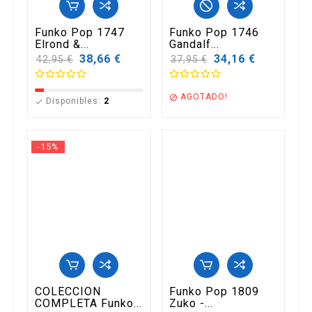
Funko Pop 1747
Funko Pop 1746
Elrond &...
Gandalf...
Precio
38,66 €
Precio
34,16 €
42,95 €
37,95 €
base
base
AGOTADO!

Disponibles:
2

-15%
COLECCION
Funko Pop 1809
COMPLETA Funko...
Zuko -...