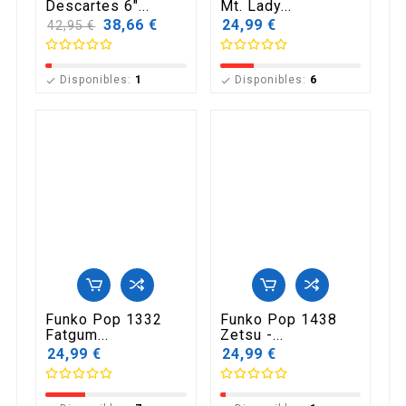
Descartes 6"...
Mt. Lady...
Precio
38,66 €
24,99 €
42,95 €
base
Disponibles:
1
Disponibles:
6


Funko Pop 1332
Funko Pop 1438
Fatgum...
Zetsu -...
24,99 €
24,99 €