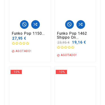
Funko Pop 1150...
Funko Pop 1462
Shippo On...
27,95 €
Precio
19,16 €
23,95 €
base
AGOTADO!

AGOTADO!

-10%
-10%