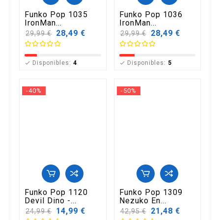
Funko Pop 1035
Funko Pop 1036
IronMan...
IronMan...
Precio
28,49 €
Precio
28,49 €
29,99 €
29,99 €
base
base
Disponibles:
4
Disponibles:
5


-40%
-50%
Funko Pop 1120
Funko Pop 1309
Devil Dino -...
Nezuko En...
Precio
14,99 €
Precio
21,48 €
24,99 €
42,95 €
base
base