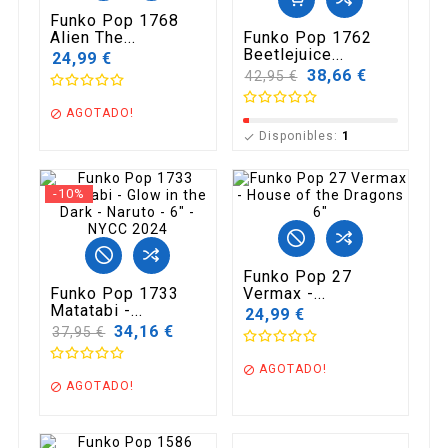
Funko Pop 1768
Alien The...
Funko Pop 1762
Beetlejuice...
24,99 €
Precio
38,66 €
42,95 €
base
AGOTADO!

Disponibles:
1

-10%
Funko Pop 27
Funko Pop 1733
Vermax -...
Matatabi -...
24,99 €
Precio
34,16 €
37,95 €
base
AGOTADO!

AGOTADO!
