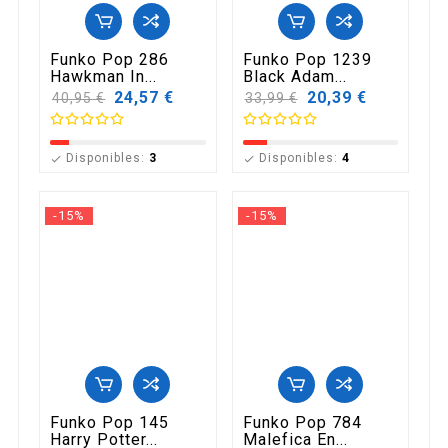
Funko Pop 286
Funko Pop 1239
Hawkman In...
Black Adam...
Precio
24,57 €
Precio
20,39 €
40,95 €
33,99 €
base
base
Disponibles:
3
Disponibles:
4


-15%
-15%
Funko Pop 145
Funko Pop 784
Harry Potter...
Malefica En...