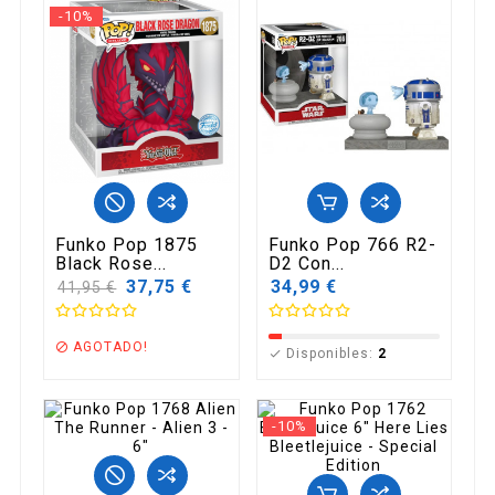
-10%
Funko Pop 1875
Funko Pop 766 R2-
Black Rose...
D2 Con...
Precio
37,75 €
34,99 €
41,95 €
base
AGOTADO!

Disponibles:
2

-10%