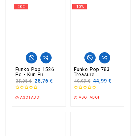
-20%
-10%
Funko Pop 1526
Funko Pop 783
Po - Kun Fu...
Treasure...
Precio
28,76 €
Precio
44,99 €
35,95 €
49,99 €
base
base
AGOTADO!
AGOTADO!

