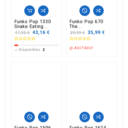
Funko Pop 1330
Funko Pop 670
Snake Eating...
The...
Precio
43,16 €
Precio
35,99 €
47,95 €
39,99 €
base
base
AGOTADO!

Disponibles:
2

Funko Pop 1596
Funko Pop 1624