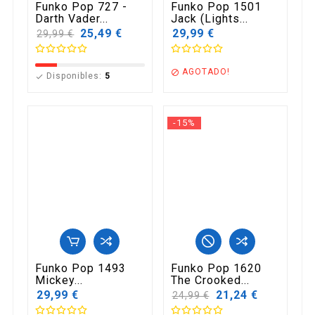
Funko Pop 727 -
Funko Pop 1501
Darth Vader...
Jack (Lights...
Precio
25,49 €
29,99 €
29,99 €
base
AGOTADO!

Disponibles:
5

-15%
Funko Pop 1493
Funko Pop 1620
Mickey...
The Crooked...
29,99 €
Precio
21,24 €
24,99 €
base