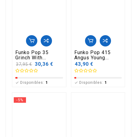
Funko Pop 35
Funko Pop 415
Grinch With...
Angus Young...
Precio
30,36 €
43,90 €
37,95 €
base
Disponibles:
1
Disponibles:
1


-5%