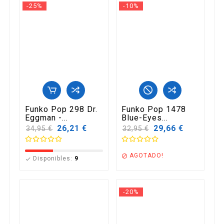
-25%
-10%
Funko Pop 298 Dr.
Funko Pop 1478
Eggman -...
Blue-Eyes...
Precio
26,21 €
Precio
29,66 €
34,95 €
32,95 €
base
base
AGOTADO!

Disponibles:
9

-20%