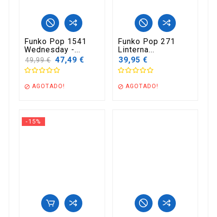
Funko Pop 1541
Funko Pop 271
Wednesday -...
Linterna...
Precio
47,49 €
39,95 €
49,99 €
base
AGOTADO!
AGOTADO!


-15%