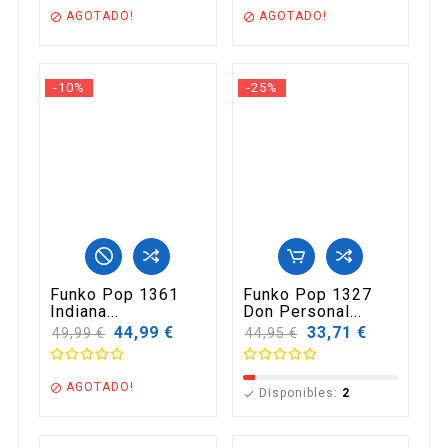
AGOTADO!
AGOTADO!


-10%
-25%
Funko Pop 1361
Funko Pop 1327
Indiana...
Don Personal...
Precio
44,99 €
Precio
33,71 €
49,99 €
44,95 €
base
base
AGOTADO!

Disponibles:
2
