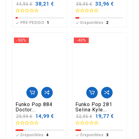
Precio
38,21 €
Precio
33,96 €
44,95 €
39,95 €
base
base
PRE-PEDIDO:
1
Disponibles:
2


-50%
-40%
Funko Pop 884
Funko Pop 281
Doctor...
Selina Kyle...
Precio
14,99 €
Precio
19,77 €
29,99 €
32,95 €
base
base
Disponibles:
4
Disponibles:
3

