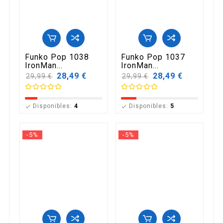
Funko Pop 1038
Funko Pop 1037
IronMan...
IronMan...
Precio
28,49 €
Precio
28,49 €
29,99 €
29,99 €
base
base
Disponibles:
4
Disponibles:
5


-5%
-5%