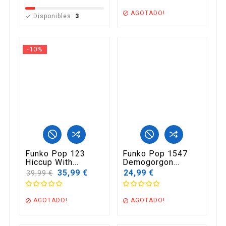
AGOTADO!

Disponibles:
3

-10%
Funko Pop 123
Funko Pop 1547
Hiccup With...
Demogorgon...
Precio
35,99 €
24,99 €
39,99 €
base
AGOTADO!
AGOTADO!

