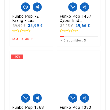
Funko Pop 72
Funko Pop 1457
Krang - Las...
Cyber End...
Precio
35,99 €
Precio
29,66 €
39,99 €
32,95 €
base
base
AGOTADO!

Disponibles:
3

-10%
Funko Pop 1368
Funko Pop 1333