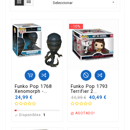

Seleccionar
-10%
Funko Pop 1768
Funko Pop 1793
Xenomorph -...
Terrifier 2...
24,99 €
Precio
40,49 €
44,99 €
base
AGOTADO!

Disponibles:
1
