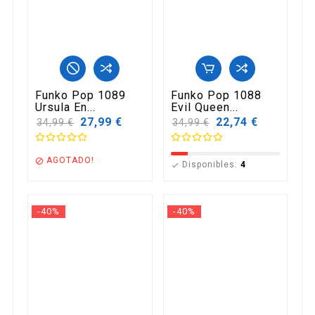
Funko Pop 1089
Funko Pop 1088
Ursula En...
Evil Queen...
Precio
27,99 €
Precio
22,74 €
34,99 €
34,99 €
base
base
AGOTADO!

Disponibles:
4

-40%
-40%