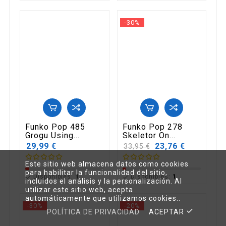
-30%
Funko Pop 485
Funko Pop 278
Grogu Using...
Skeletor On...
29,99 €
Precio
23,76 €
33,95 €
base
Este sitio web almacena datos como cookies
para habilitar la funcionalidad del sitio,
Disponibles:
1
Disponibles:
1


incluidos el análisis y la personalización. Al
utilizar este sitio web, acepta
automáticamente que utilizamos cookies..
-30%
-20%
POLÍTICA DE PRIVACIDAD
ACEPTAR