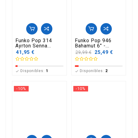
Funko Pop 314
Funko Pop 946
Ayrton Senna...
Bahamut 6" -...
41,95 €
Precio
25,49 €
29,99 €
base
Disponibles:
1
Disponibles:
2


-10%
-10%