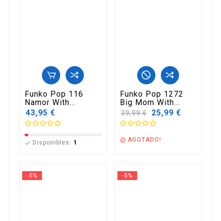
Funko Pop 116
Funko Pop 1272
Namor With...
Big Mom With...
43,95 €
Precio
25,99 €
39,99 €
base
AGOTADO!

Disponibles:
1

-5%
-5%