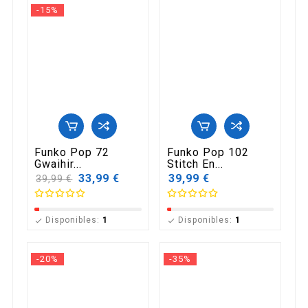
-15%
Funko Pop 72
Funko Pop 102
Gwaihir...
Stitch En...
Precio
33,99 €
39,99 €
39,99 €
base
Disponibles:
1
Disponibles:
1


-20%
-35%