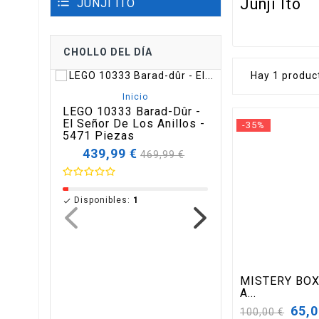
Junji Ito
JUNJI ITO
CHOLLO DEL DÍA
Hay 1 produc
-5%
¡EN OFERTA!
Inicio
Inicio
LEGO 10333 Barad-Dûr -
El Señor De Los Anillos -
LEGO 10354 La
-35%
5471 Piezas
- El Señor De L
- 2017 Piezas
Precio
439,99 €
Precio
469,99 €
base
Precio
256,49 €
P
2
b
Disponibles:
1

Disponibles:
2

MISTERY BOX
A...
Precio
65,0
100,00 €
base