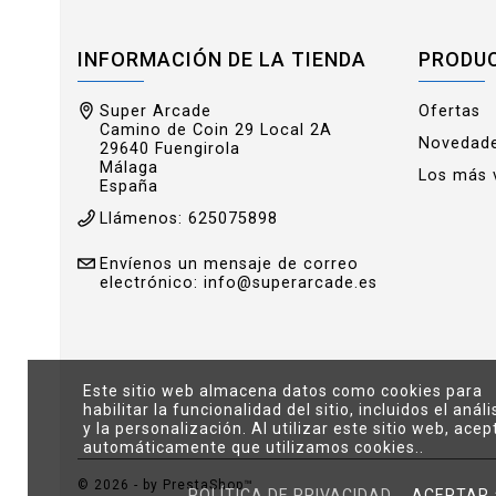
INFORMACIÓN DE LA TIENDA
PRODU
Super Arcade
Ofertas
Camino de Coin 29 Local 2A
Novedad
29640 Fuengirola
Málaga
Los más 
España
Llámenos:
625075898
Envíenos un mensaje de correo
electrónico:
info@superarcade.es
Este sitio web almacena datos como cookies para
habilitar la funcionalidad del sitio, incluidos el análi
y la personalización. Al utilizar este sitio web, acep
automáticamente que utilizamos cookies..
© 2026 - by PrestaShop™
POLÍTICA DE PRIVACIDAD
ACEPTAR