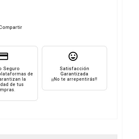
Compartir
o Seguro
Satisfacción
Garantizada
plataformas de
arantizan la
¡¡No te arrepentirás!!
idad de tus
mpras.