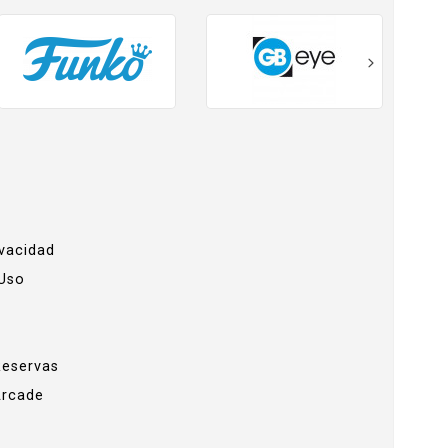
ivacidad
 Uso
Reservas
Arcade