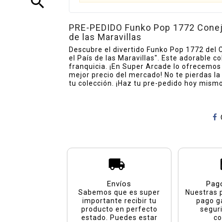
search
PRE-PEDIDO Funko Pop 1772 Conejo 
de las Maravillas
Descubre el divertido Funko Pop 1772 del C
el País de las Maravillas". Este adorable c
franquicia. ¡En Super Arcade lo ofrecemos
mejor precio del mercado! No te pierdas l
tu colección. ¡Haz tu pre-pedido hoy mismo
Envíos
Pag
Sabemos que es super
Nuestras 
importante recibir tu
pago g
producto en perfecto
segur
estado. Puedes estar
co