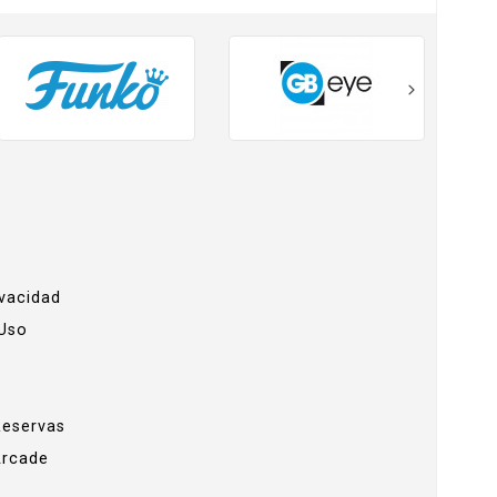
ivacidad
 Uso
Reservas
Arcade