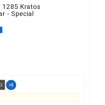
 1285 Kratos
r - Special
%
O