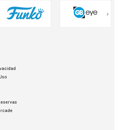
ivacidad
 Uso
Reservas
Arcade