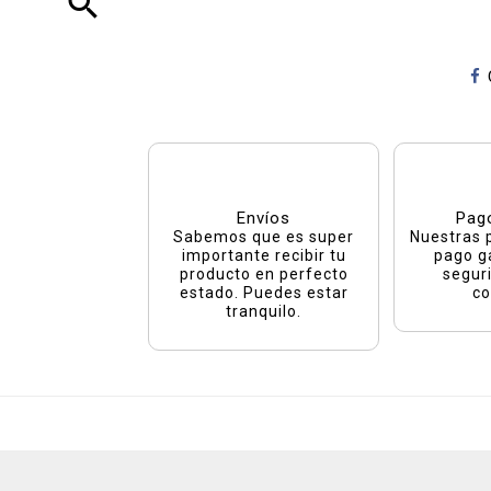
search
Envíos
Pag
Sabemos que es super
Nuestras 
importante recibir tu
pago g
producto en perfecto
segur
estado. Puedes estar
co
tranquilo.