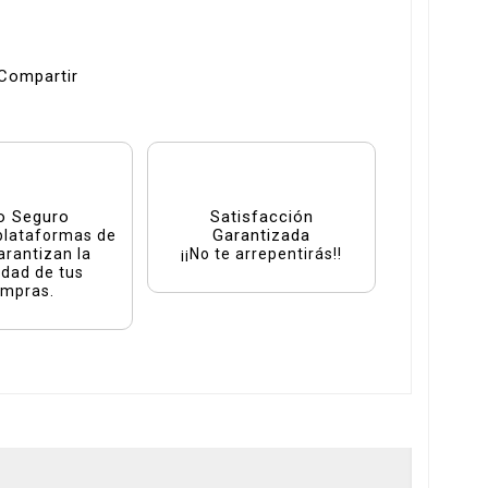
Compartir
o Seguro
Satisfacción
Garantizada
plataformas de
arantizan la
¡¡No te arrepentirás!!
idad de tus
mpras.