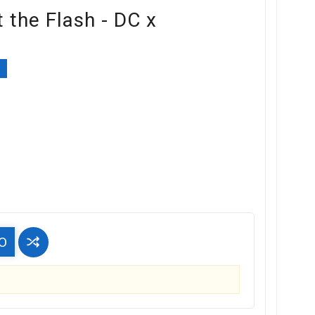
 the Flash - DC x
%
O