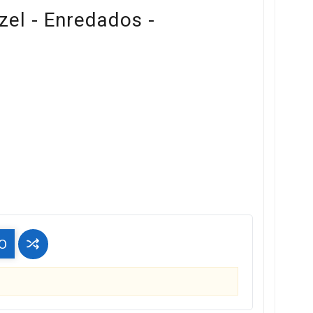
el - Enredados -
O