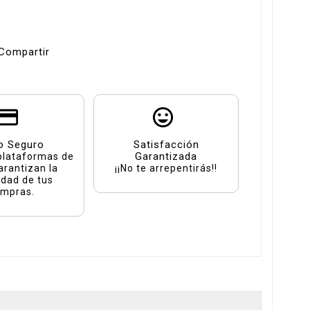
Compartir
o Seguro
Satisfacción
Garantizada
plataformas de
arantizan la
¡¡No te arrepentirás!!
idad de tus
mpras.