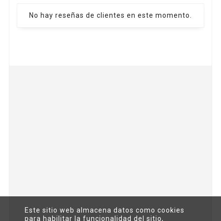
No hay reseñas de clientes en este momento.


Este sitio web almacena datos como cookies

para habilitar la funcionalidad del sitio,