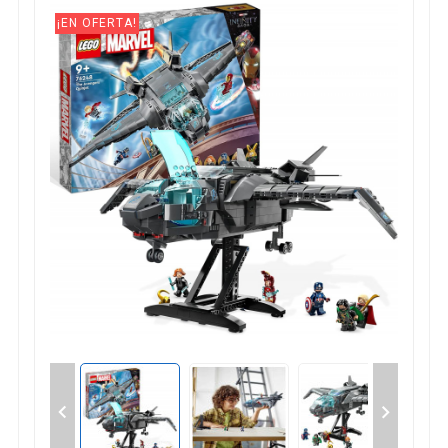
¡EN OFERTA!

