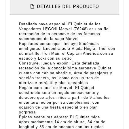
DETALLES DEL PRODUCTO
Detallada nave espacial: El Quinjet de los
Vengadores LEGO® Marvel (76248) es una fiel
recreación de la aeronave de los famosos
superhéroes de la saga Marvel
Populares personajes: Incluye 5 icónicas
minifiguras. Encontrarás a Viuda Negra, Thor con
su martillo, Iron Man, el Capitán América con su
escudo y Loki con su cetro
Construye, juega y expón: Esta detallada
recreación de la conocidísima aeronave Quinjet
cuenta con cabina abatible, área de pasajeros y
sección trasera, así como con un tren de
aterrizaje retráctil y alas ajustables
Regalo para fans de Marvel: El Quinjet
construible será un regalo emocionante y
duradero que a los niños a partir de 9 años les
encantará recibir por su cumpleaños, con
ocasión de una fiesta especial o en plan
sorpresa
Épicas aventuras aéreas: El Quinjet mide
aproximadamente 14 cm de altura, 34 cm de
longitud y 35 cm de anchura con las ruedas