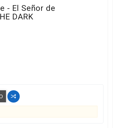
 - El Señor de
THE DARK
O