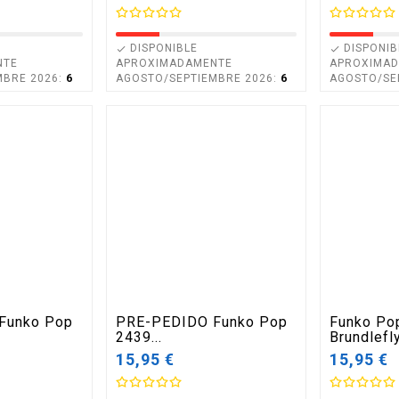
¡EN OFERTA!
¡EN OFERTA!
DISPONIBLE
DISPONIB


NTE
APROXIMADAMENTE
APROXIMA
MBRE 2026:
6
AGOSTO/SEPTIEMBRE 2026:
6
AGOSTO/SE
Inicio
I
 Comarca
LEGO 76435 Castillo De
LEGO 7644
os Anillos
Hogwarts: Gran Comedor
Mágicas De
- Harry Potter - 1732
Diagon - Ha
Piezas
2750 Piez
recio
69,99 €
ase
Precio
189,99 €
Precio
Precio
189,99
Funko Pop
PRE-PEDIDO Funko Pop
Funko Po
199,99 €
base
2439...
Brundlefly 
15,95 €
15,95 €
AGOTADO!

Disponible
