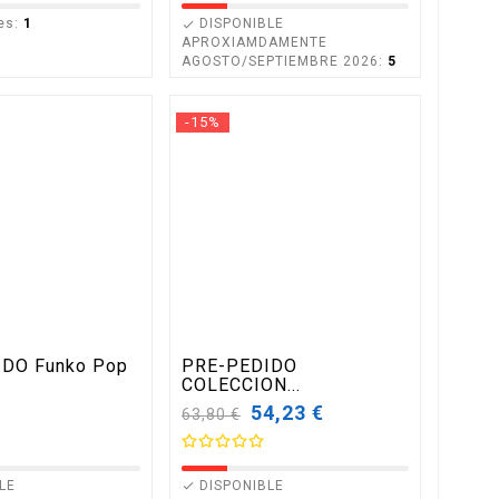
es:
1
DISPONIBLE

APROXIAMDAMENTE
AGOSTO/SEPTIEMBRE 2026:
5
-15%
DO Funko Pop
PRE-PEDIDO
COLECCION...
Precio
54,23 €
63,80 €
base
LE
DISPONIBLE
